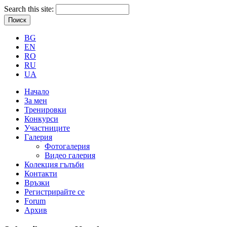
Search this site:
BG
EN
RO
RU
UA
Начало
За мен
Тренировки
Конкурси
Участниците
Галерия
Фотогалерия
Видео галерия
Колекция гълъби
Контакти
Връзки
Регистрирайте се
Forum
Архив