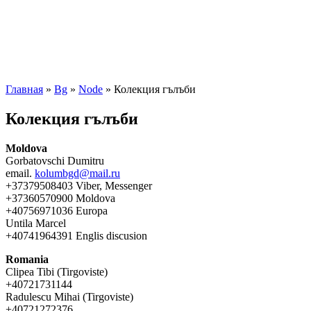
Главная
»
Bg
»
Node
» Колекция гълъби
Колекция гълъби
Moldova
Gorbatovschi Dumitru
email.
kolumbgd@mail.ru
+37379508403 Viber, Messenger
+37360570900 Moldova
+40756971036 Europa
Untila Marcel
+40741964391 Englis discusion
Romania
Clipea Tibi (Tirgoviste)
+40721731144
Radulescu Mihai (Tirgoviste)
+40721272376