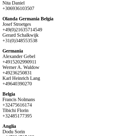
Nita Daniel
+306936103507
Olanda Germania Belgia
Josef Stroetges
+49(0)21635714549
Gerard Schalkwijk
+31(0)348553538
Germania
Alexander Gebel
+4915202990911
Werner A. Waldow
+49236250831
Karl Heinrich Lang
+49640390270
Belgia
Francis Nolmans
+32475616174
Tibichi Florin
+32485177395
Anglia
Dodu Sorin