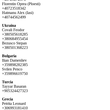
Florentin Oprea (Ploesti)
+40723518342
Hatmanu Alex (Iasi)
+40744562499
Ukraina
Covali Feodor
+380505618285
+380684955454
Bezusco Stepan
+380501368223
Bulgaria
Ilian Damenliev
+359898282385
Svilen Penco
+359896619750
Turcia
Tayyar Basaran
+905324427323
Grecia
Petrita Leonard
+306993181410