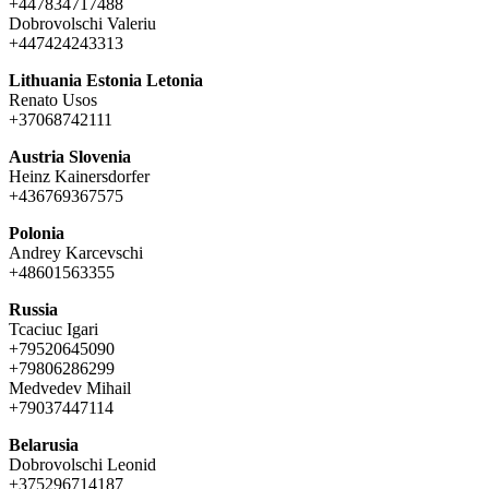
+447834717488
Dobrovolschi Valeriu
+447424243313
Lithuania Estonia Letonia
Renato Usos
+37068742111
Austria Slovenia
Heinz Kainersdorfer
+436769367575
Polonia
Andrey Karcevschi
+48601563355
Russia
Tcaciuc Igari
+79520645090
+79806286299
Medvedev Mihail
+79037447114
Belarusia
Dobrovolschi Leonid
+375296714187