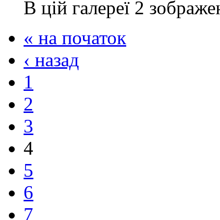
В цій галереї 2 зображе
« на початок
‹ назад
1
2
3
4
5
6
7