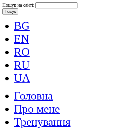
Пошук на сайті:
BG
EN
RO
RU
UA
Головна
Про мене
Тренування